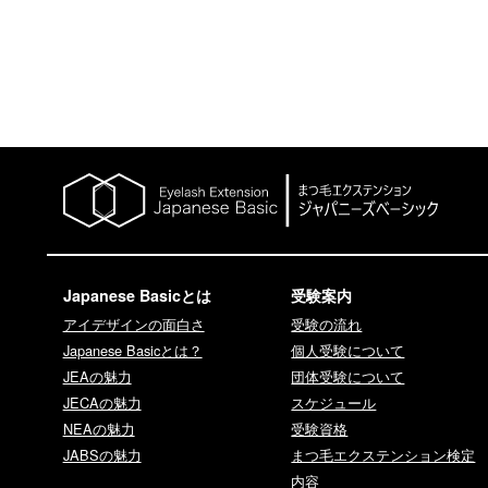
Japanese Basicとは
受験案内
アイデザインの面白さ
受験の流れ
Japanese Basicとは？
個人受験について
JEAの魅力
団体受験について
JECAの魅力
スケジュール
NEAの魅力
受験資格
JABSの魅力
まつ毛エクステンション検定
内容