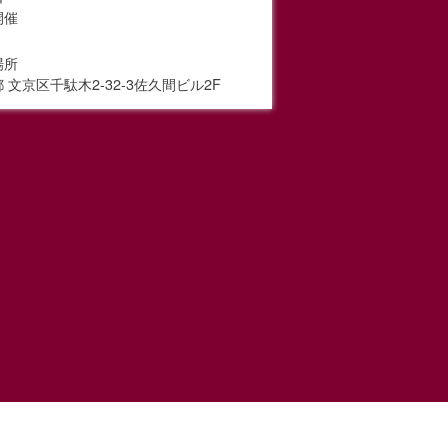
開催
場所
 文京区千駄木2-32-3佐久間ビル2F