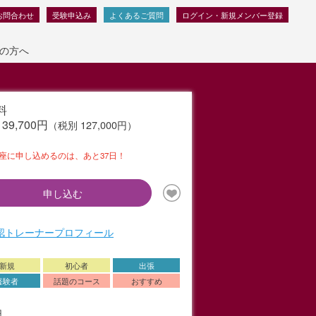
お問合わせ
受験申込み
よくあるご質問
ログイン・新規メンバー登録
の方へ
料
139,700円
（税別 127,000円）
座に申し込めるのは、あと37日！
申し込む
公認トレーナープロフィール
新規
初心者
出張
経験者
話題のコース
おすすめ
日