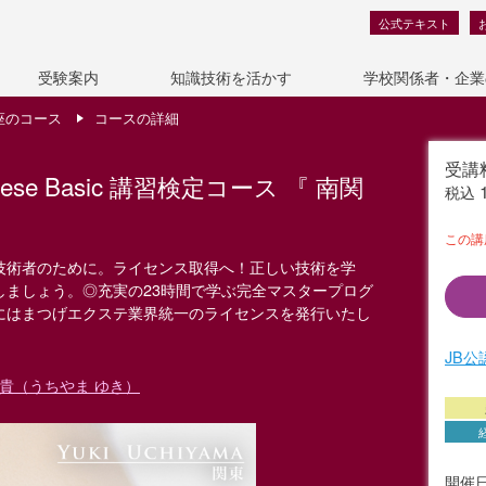
公式テキスト
受験案内
知識技術を活かす
学校関係者・企業
座のコース
コースの詳細
受講
ese Basic 講習検定コース 『 南関
税込
この講
技術者のために。ライセンス取得へ！正しい技術を学
しましょう。◎充実の23時間で学ぶ完全マスタープログ
にはまつげエクステ業界統一のライセンスを発行いたし
JB
友貴（うちやま ゆき）
開催