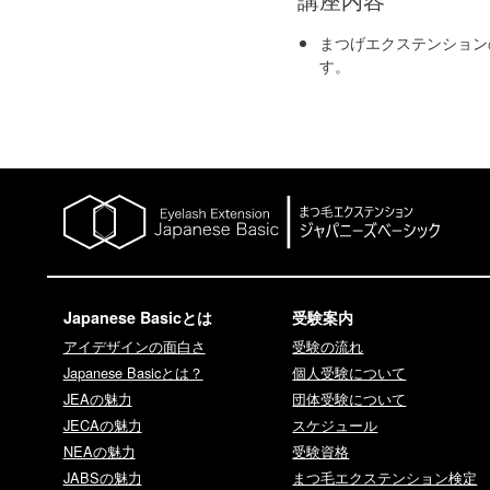
まつげエクステンション
す。
Japanese Basicとは
受験案内
アイデザインの面白さ
受験の流れ
Japanese Basicとは？
個人受験について
JEAの魅力
団体受験について
JECAの魅力
スケジュール
NEAの魅力
受験資格
JABSの魅力
まつ毛エクステンション検定